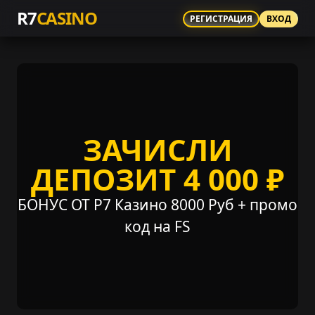
R7
CASINO
РЕГИСТРАЦИЯ
ВХОД
ЗАЧИСЛИ
ДЕПОЗИТ 4 000 ₽
БОНУС ОТ Р7 Казино 8000 Руб + промо
код на FS