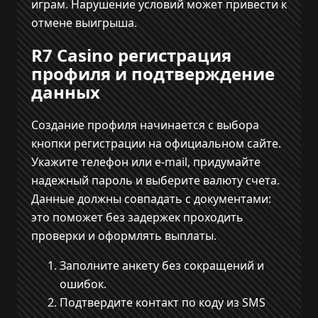
играм. Нарушение условий может привести к
отмене выигрыша.
R7 Casino регистрация
профиля и подтверждение
данных
Создание профиля начинается с выбора
кнопки регистрации на официальном сайте.
Укажите телефон или e-mail, придумайте
надежный пароль и выберите валюту счета.
Данные должны совпадать с документами:
это поможет без задержек проходить
проверки и оформлять выплаты.
Заполните анкету без сокращений и
ошибок.
Подтвердите контакт по коду из SMS