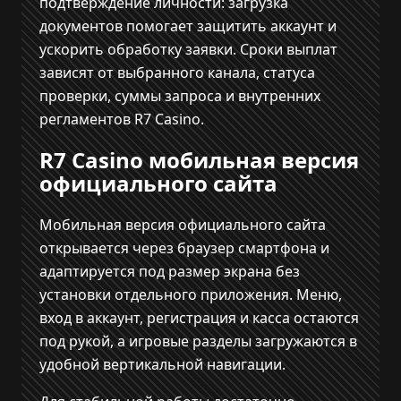
подтверждение личности: загрузка
документов помогает защитить аккаунт и
ускорить обработку заявки. Сроки выплат
зависят от выбранного канала, статуса
проверки, суммы запроса и внутренних
регламентов R7 Casino.
R7 Casino мобильная версия
официального сайта
Мобильная версия официального сайта
открывается через браузер смартфона и
адаптируется под размер экрана без
установки отдельного приложения. Меню,
вход в аккаунт, регистрация и касса остаются
под рукой, а игровые разделы загружаются в
удобной вертикальной навигации.