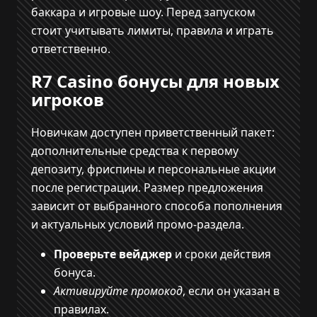
баккара и игровые шоу. Перед запуском
стоит учитывать лимиты, правила и играть
ответственно.
R7 Casino бонусы для новых
игроков
Новичкам доступен приветственный пакет:
дополнительные средства к первому
депозиту, фриспины и персональные акции
после регистрации. Размер предложения
зависит от выбранного способа пополнения
и актуальных условий промо-раздела.
Проверьте вейджер
и сроки действия
бонуса.
Активируйте промокод
, если он указан в
правилах.